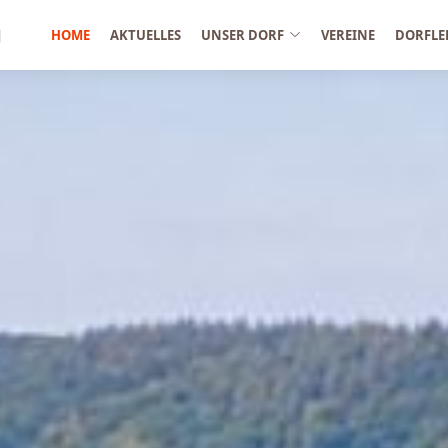
g
HOME
AKTUELLES
UNSER DORF
VEREINE
DORFLE
e in Ohlenberg, Landschaft mit Schnee, Blick auf den Rhei