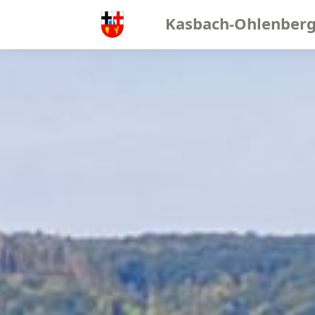
Kasbach-Ohlenber
Slideshow-Bilder von Kasbach-Ohlenberg im Wechsel - Kirch